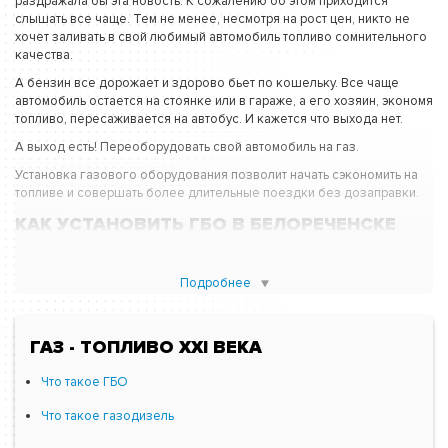
раздражала бы эта новость. К сожалению об этом приходится
слышать все чаще. Тем не менее, несмотря на рост цен, никто не
хочет заливать в свой любимый автомобиль топливо сомнительного
качества.
А бензин все дорожает и здорово бьет по кошельку. Все чаще
автомобиль остается на стоянке или в гараже, а его хозяин, экономя
топливо, пересаживается на автобус. И кажется что выхода нет.
А выход есть! Переоборудовать свой автомобиль на газ.
Установка газового оборудования позволит начать сэкономить на
топливе и совершать более длительные поездки без дозаправки.
КАК УСТАНОВИТЬ ГБО В БЕЛОРЕЧЕНСКЕ
Для установки газового оборудования достаточно обратится в
Подробнее
“Гарант-Газ”. Сервис специализируется на установке, обслуживании
и ремонте ГБО всех известных марок.
Здесь можно проконсультироваться по вопросу выбора
ГАЗ - ТОПЛИВО XXI ВЕКА
подходящего поколения ГБО. К слову сказать, на сегодняшний
день их шесть. Наибольшей популярностью пользуется газовое
Что такое ГБО
оборудование 4 поколения.
Купить ГБО 4 поколения можно в “Гарант-Газ” прямо на месте.
Что такое газодизель
Специалисты сразу произведут его установку.