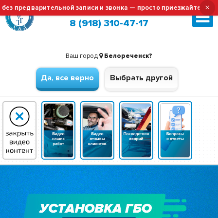
×
редварительной записи и звонка — просто приезжайте!
Те
Белореченск (сменить город?)
8 (918) 310-47-17
Ваш город
Белореченск?
Да, все верно
Выбрать другой