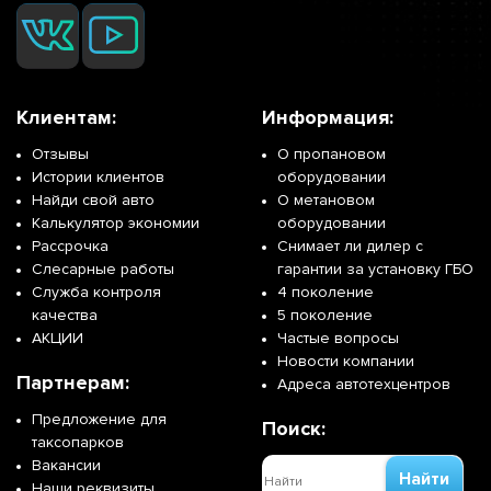
Клиентам:
Информация:
Отзывы
О пропановом
Истории клиентов
оборудовании
Найди свой авто
О метановом
Калькулятор экономии
оборудовании
Рассрочка
Снимает ли дилер с
Слесарные работы
гарантии за установку ГБО
Служба контроля
4 поколение
качества
5 поколение
АКЦИИ
Частые вопросы
Новости компании
Партнерам:
Адреса автотехцентров
Предложение для
Поиск:
таксопарков
Вакансии
Найти
Наши реквизиты