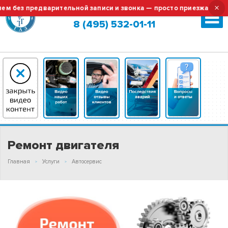
×
без предварительной записи и звонка — просто приезжайте!
Москва (сменить город?)
8 (495) 532-01-11
Ремонт двигателя
Главная
Услуги
Автосервис