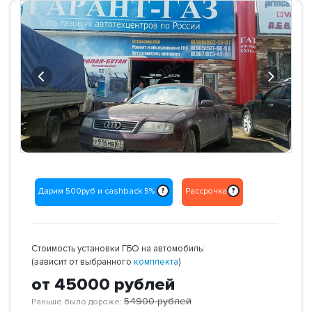
Previous
Next
Дарим 500руб и cashback 5%
Рассрочка
?
?
Стоимость установки ГБО на автомобиль:
(зависит от выбранного
комплекта
)
от 45000
рублей
54900
рублей
Раньше было дороже: