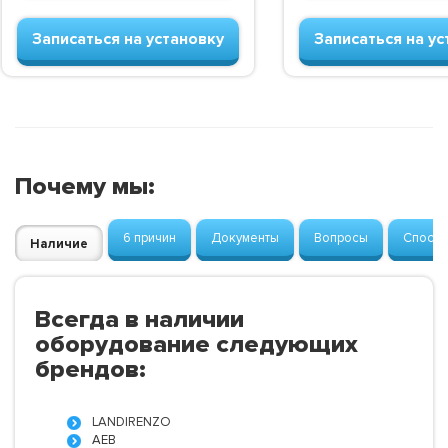
Записаться на установку
Записаться на ус
Почему мы:
6 причин
Документы
Вопросы
Способ
Наличие
Всегда в наличии
оборудование следующих
брендов:
LANDIRENZO
AEB