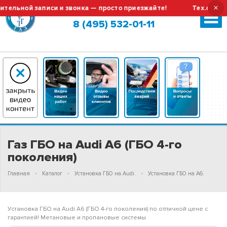
×
ной записи и звонка — просто приезжайте!
Тех.обслужива
Москва (сменить город?)
8 (495) 532-01-11
Газ ГБО на Audi A6 (ГБО 4-го
поколения)
Главная
Каталог
Установка ГБО на Audi.
Установка ГБО на A6.
Установка ГБО на Audi A6 (ГБО 4-го поколения) по отличной цене с
гарантией! Метановые и пропановые системы