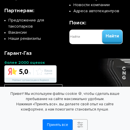
Новости компании
Партнерам:
Адреса автотехцентров
Предложение для
Поиск:
таксопарков
Вакансии
Найти
Наши реквизиты
Гарант-Газ
более 2000 оценок
Перейти на сайт франшизы
Привет! Мы используем файлы cookie 🍪, чтобы сделать ваше
пребывание на сайте максимально удобным.
Нажимая «Принять все», вы делаете свой опыт на сайте
ООО "ГАРАНТ-ГАЗ" - Спасем планету вместе!
комфортнее, а нам помогаете становиться лучше.
Информация на сайте не является публичной офертой.
Согласие на обработку персональных данных
/
Политика
Принять все
обработки персональных данных.