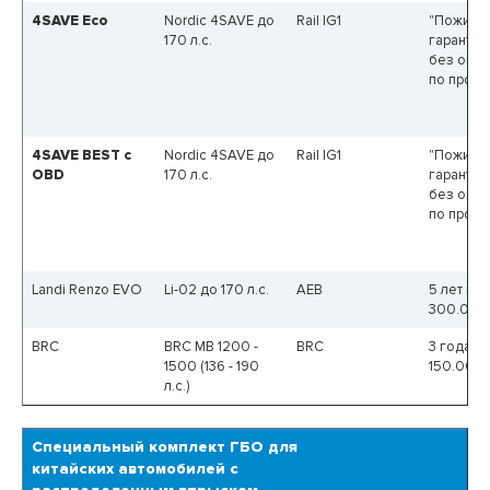
4SAVE Eco
Nordic 4SAVE до
Rail IG1
"Пожизн
170 л.с.
гарантия
без огра
по пробе
4SAVE BEST c
Nordic 4SAVE до
Rail IG1
"Пожизн
OBD
170 л.с.
гарантия
без огра
по пробе
Landi Renzo EVO
Li-02 до 170 л.с.
AEB
5 лет или
300.000
BRC
BRC MB 1200 -
BRC
3 года и
1500 (136 - 190
150.000
л.с.)
Специальный комплект ГБО для
китайских автомобилей с