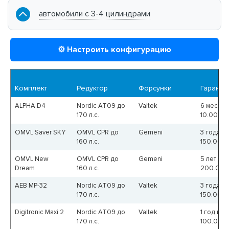
автомобили с 3-4 цилиндрами
⚙️ Настроить конфигурацию
Комплект
Редуктор
Форсунки
Гаранти
ALPHA D4
Nordic AT09 до
Valtek
6 мес ил
170 л.с.
10.000к
OMVL Saver SKY
OMVL CPR до
Gemeni
3 года и
160 л.с.
150.000
OMVL New
OMVL CPR до
Gemeni
5 лет или
Dream
160 л.с.
200.000
AEB MP-32
Nordic AT09 до
Valtek
3 года и
170 л.с.
150.000
Digitronic Maxi 2
Nordic AT09 до
Valtek
1 год или
170 л.с.
100.000