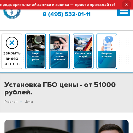
×
ительной записи и звонка — просто приезжайте!
Тех.обсл
Москва (сменить город?)
8 (495) 532-01-11
Установка ГБО цены - от 51000
рублей.
Главная
Цены