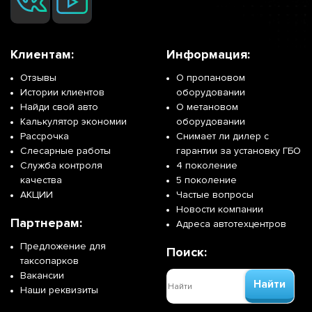
Клиентам:
Информация:
Отзывы
О пропановом
Истории клиентов
оборудовании
Найди свой авто
О метановом
Калькулятор экономии
оборудовании
Рассрочка
Снимает ли дилер с
Слесарные работы
гарантии за установку ГБО
Служба контроля
4 поколение
качества
5 поколение
АКЦИИ
Частые вопросы
Новости компании
Партнерам:
Адреса автотехцентров
Предложение для
Поиск:
таксопарков
Вакансии
Найти
Наши реквизиты