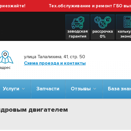
айте!
Тех.обслуживание и ремонт ГБО выполняе
улица Талалихина, 41, стр. 50
Схема проезда и контакты
Услуги
Запчасти
Отзывы
База зн
индровым двигателем