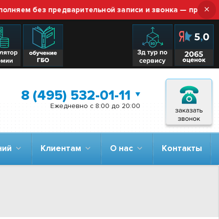
×
м без предварительной записи и звонка — просто приез
8 (495) 532-01-11
Ежедневно с 8:00 до 20:00
аний
Клиентам
О нас
Контакты