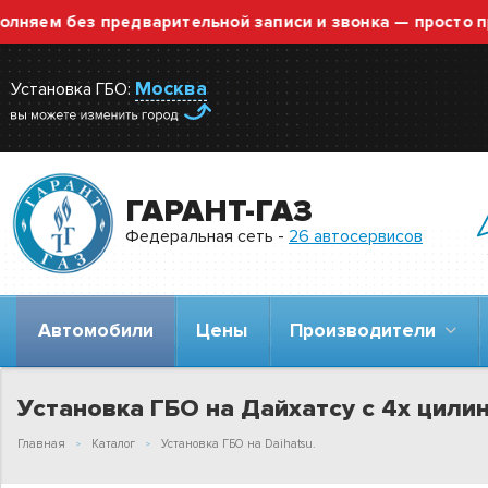
 без предварительной записи и звонка — просто приезж
Москва
Установка ГБО:
ГАРАНТ-ГАЗ
Федеральная сеть -
26 автосервисов
Автомобили
Цены
Производители
Установка ГБО на Дайхатсу с 4х цил
Главная
Каталог
Установка ГБО на Daihatsu.