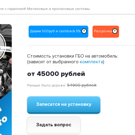
ене с гарантией! Метановые и пропановые системы
Дарим 500руб и cashback 5%
Рассрочка
?
?
Стоимость установки ГБО на автомобиль:
(зависит от выбранного
комплекта
)
от 45000
рублей
54900
рублей
Раньше было дороже:
Next
Записатся на установку
Задать вопрос