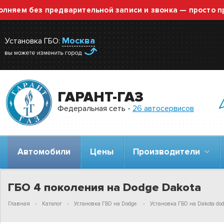
 без предварительной записи и звонка — просто приезж
Москва
Установка ГБО:
ГАРАНТ-ГАЗ
Федеральная сеть -
26 автосервисов
Автомобили
Цены
Производители
ГБО 4 поколения на Dodge Dakota
Главная
Каталог
Установка ГБО на Dodge.
Установка ГБО на Dakota dod