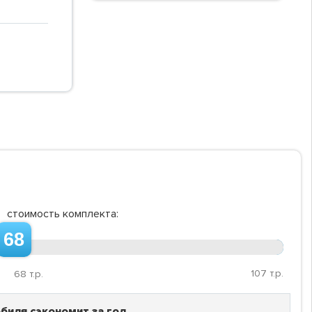
стоимость комплекта:
68
107
т.р.
68
т.р.
биля сэкономит за год