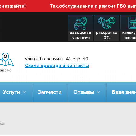
айте!
Тех.обслуживание и ремонт ГБО выполняе
улица Талалихина, 41, стр. 50
Схема проезда и контакты
Услуги
Запчасти
Отзывы
База зн
ge.