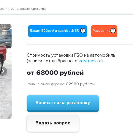
вые и пропановые системы
Дарим 500руб и cashback 5%
Рассрочка
?
?
Стоимость установки ГБО на автомобиль:
(зависит от выбранного
комплекта
)
Next
от 68000
рублей
82960
рублей
Раньше было дороже:
Записатся на установку
Задать вопрос