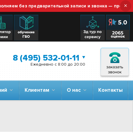
×
м без предварительной записи и звонка — просто приез
8 (495) 532-01-11
Ежедневно с 8:00 до 20:00
аний
Клиентам
О нас
Контакты