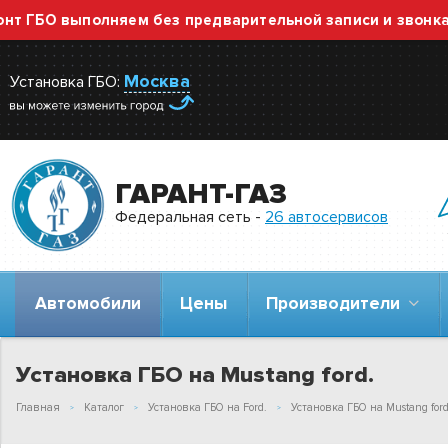
ГБО выполняем без предварительной записи и звонка — 
Москва
Установка ГБО:
ГАРАНТ-ГАЗ
Федеральная сеть -
26 автосервисов
Автомобили
Цены
Производители
Установка ГБО на Mustang ford.
Главная
Каталог
Установка ГБО на Ford.
Установка ГБО на Mustang ford