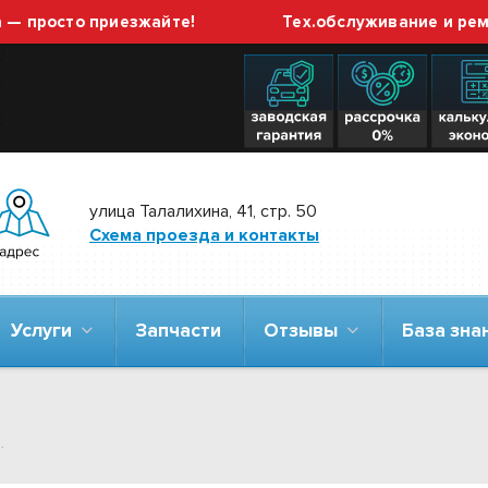
просто приезжайте!
Тех.обслуживание и ремонт
улица Талалихина, 41, стр. 50
Схема проезда и контакты
Услуги
Запчасти
Отзывы
База зн
.