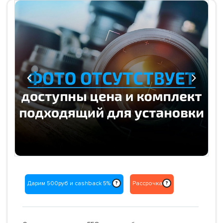
Previous
Next
Дарим 500руб и cashback 5%
Рассрочка
?
?