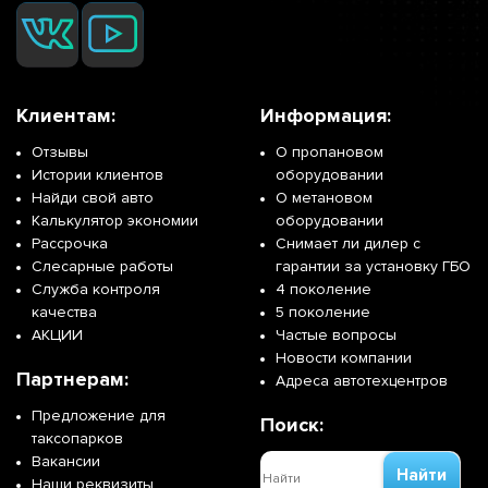
Клиентам:
Информация:
Отзывы
О пропановом
Истории клиентов
оборудовании
Найди свой авто
О метановом
Калькулятор экономии
оборудовании
Рассрочка
Снимает ли дилер с
Слесарные работы
гарантии за установку ГБО
Служба контроля
4 поколение
качества
5 поколение
АКЦИИ
Частые вопросы
Новости компании
Партнерам:
Адреса автотехцентров
Предложение для
Поиск:
таксопарков
Вакансии
Найти
Наши реквизиты