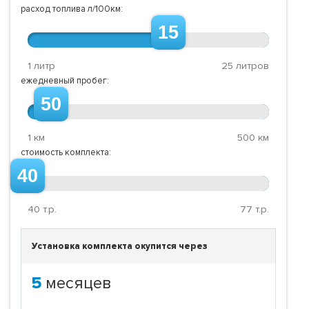
расход топлива л/100км:
15
1 литр
25 литров
ежедневный пробег:
50
1 км
500 км
стоимость комплекта:
40
40
т.р.
77
т.р.
Установка комплекта окупится через
5
месяцев