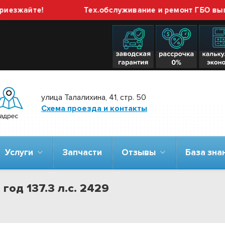
айте!
Тех.обслуживание и ремонт ГБО выполняе
улица Талалихина, 41, стр. 50
Схема проезда и контакты
Услуги
Запчасти
Отзывы
База зн
год 137.3 л.с. 2429