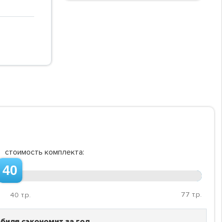
стоимость комплекта:
40
77
т.р.
40
т.р.
биля сэкономит за год