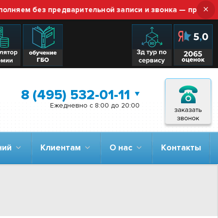
×
м без предварительной записи и звонка — просто приез
8 (495) 532-01-11
Ежедневно с 8:00 до 20:00
аний
Клиентам
О нас
Контакты