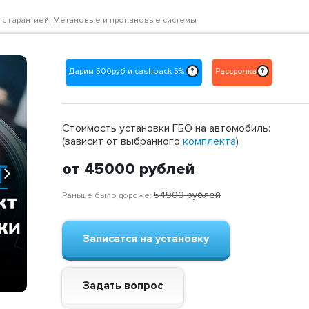
не с гарантией! Метановые и пропановые системы
Дарим 500руб и cashback 5%
Рассрочка
?
?
Стоимость установки ГБО на автомобиль:
(зависит от выбранного
комплекта
)
от 45000
рублей
Next
54900
рублей
Раньше было дороже:
Записатся на установку
Задать вопрос