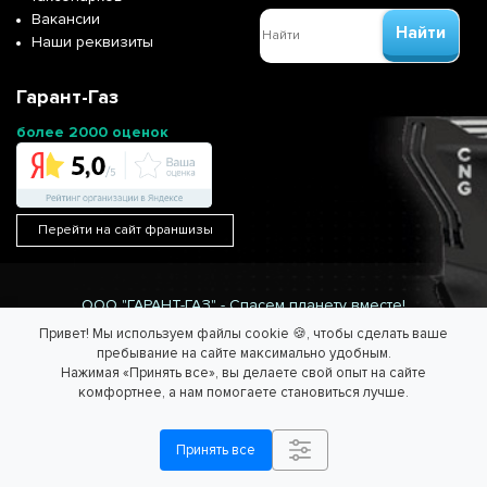
Вакансии
Найти
Наши реквизиты
Гарант-Газ
более 2000 оценок
Перейти на сайт франшизы
ООО "ГАРАНТ-ГАЗ" - Спасем планету вместе!
Информация на сайте не является публичной офертой.
Привет! Мы используем файлы cookie 🍪, чтобы сделать ваше
Согласие на обработку персональных данных
/
Политика
пребывание на сайте максимально удобным.
обработки персональных данных.
Нажимая «Принять все», вы делаете свой опыт на сайте
комфортнее, а нам помогаете становиться лучше.
Принять все