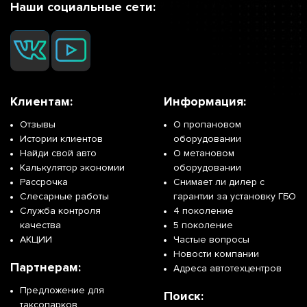
Наши социальные сети:
Клиентам:
Информация:
Отзывы
О пропановом
Истории клиентов
оборудовании
Найди свой авто
О метановом
Калькулятор экономии
оборудовании
Рассрочка
Снимает ли дилер с
Слесарные работы
гарантии за установку ГБО
Служба контроля
4 поколение
качества
5 поколение
АКЦИИ
Частые вопросы
Новости компании
Партнерам:
Адреса автотехцентров
Предложение для
Поиск:
таксопарков