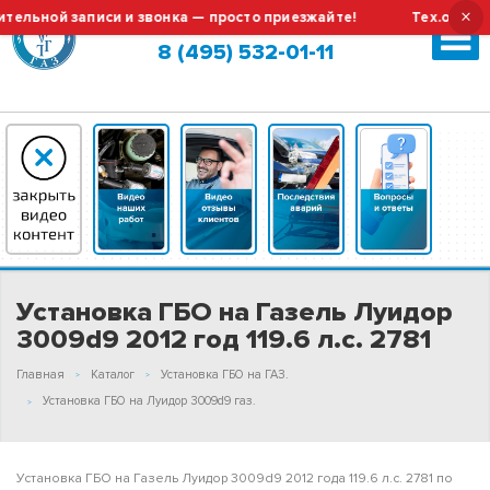
×
ной записи и звонка — просто приезжайте!
Тех.обслужива
Москва (сменить город?)
8 (495) 532-01-11
Установка ГБО на Газель Луидор
3009d9 2012 год 119.6 л.с. 2781
Главная
Каталог
Установка ГБО на ГАЗ.
Установка ГБО на Луидор 3009d9 газ.
Установка ГБО на Газель Луидор 3009d9 2012 года 119.6 л.с. 2781 по