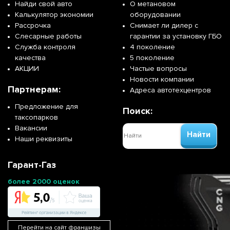
Найди свой авто
О метановом
Калькулятор экономии
оборудовании
Рассрочка
Снимает ли дилер с
Слесарные работы
гарантии за установку ГБО
Служба контроля
4 поколение
качества
5 поколение
АКЦИИ
Частые вопросы
Новости компании
Партнерам:
Адреса автотехцентров
Предложение для
Поиск:
таксопарков
Вакансии
Найти
Наши реквизиты
Гарант-Газ
более 2000 оценок
Перейти на сайт франшизы