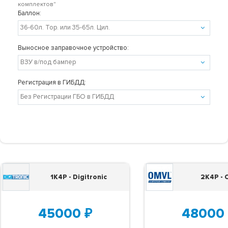
комплектов"
Баллон:
Выносное заправочное устройство:
Регистрация в ГИБДД:
1K4P - Digitronic
2K4P -
45000
₽
48000