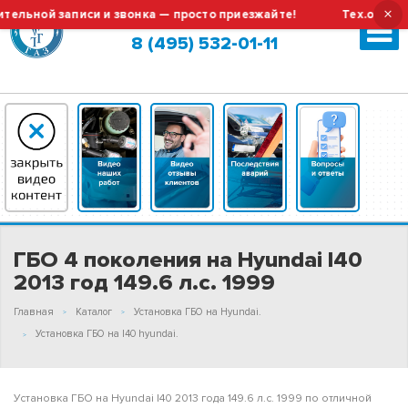
×
ной записи и звонка — просто приезжайте!
Тех.обслужива
Москва (сменить город?)
8 (495) 532-01-11
ГБО 4 поколения на Hyundai I40
2013 год 149.6 л.с. 1999
Главная
Каталог
Установка ГБО на Hyundai.
Установка ГБО на I40 hyundai.
Установка ГБО на Hyundai I40 2013 года 149.6 л.с. 1999 по отличной