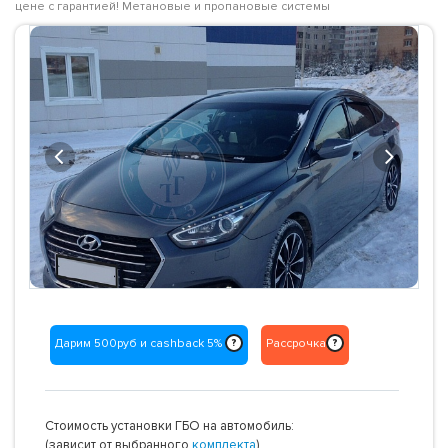
цене с гарантией! Метановые и пропановые системы
Previous
Next
Дарим 500руб и cashback 5%
Рассрочка
?
?
Стоимость установки ГБО на автомобиль:
(зависит от выбранного
комплекта
)