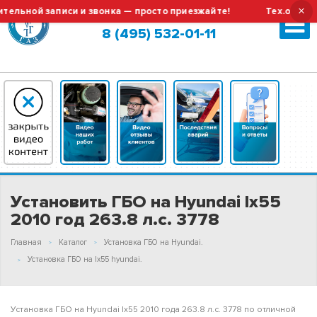
×
ной записи и звонка — просто приезжайте!
Тех.обслужива
Москва (сменить город?)
8 (495) 532-01-11
Установить ГБО на Hyundai Ix55
2010 год 263.8 л.с. 3778
Главная
Каталог
Установка ГБО на Hyundai.
Установка ГБО на Ix55 hyundai.
Установка ГБО на Hyundai Ix55 2010 года 263.8 л.с. 3778 по отличной