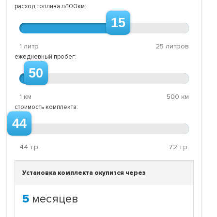
расход топлива л/100км:
15
1 литр
25 литров
ежедневный пробег:
50
1 км
500 км
стоимость комплекта:
44
44
т.р.
72
т.р.
Установка комплекта окупится через
5
месяцев