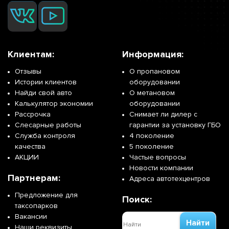
Клиентам:
Информация:
Отзывы
О пропановом
Истории клиентов
оборудовании
Найди свой авто
О метановом
Калькулятор экономии
оборудовании
Рассрочка
Снимает ли дилер с
Слесарные работы
гарантии за установку ГБО
Служба контроля
4 поколение
качества
5 поколение
АКЦИИ
Частые вопросы
Новости компании
Партнерам:
Адреса автотехцентров
Предложение для
Поиск:
таксопарков
Вакансии
Найти
Наши реквизиты