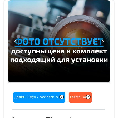
Previous
Next
Дарим 500руб и cashback 5%
Рассрочка
?
?