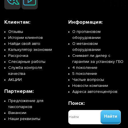
Клиентам:
Информация:
Отзывы
О пропановом
Истории клиентов
оборудовании
Найди свой авто
О метановом
Калькулятор экономии
оборудовании
Рассрочка
Снимает ли дилер с
Слесарные работы
гарантии за установку ГБО
Служба контроля
4 поколение
качества
5 поколение
АКЦИИ
Частые вопросы
Новости компании
Партнерам:
Адреса автотехцентров
Предложение для
Поиск:
таксопарков
Вакансии
Найти
Наши реквизиты