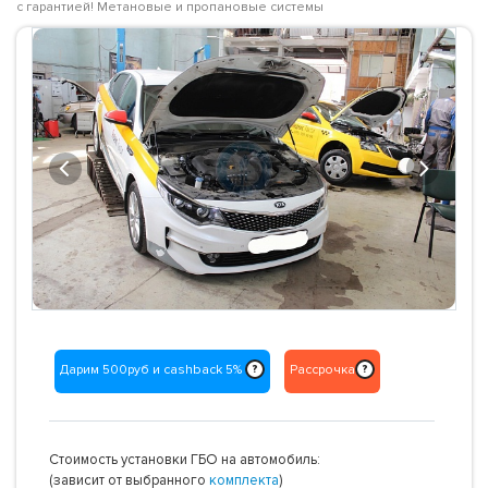
с гарантией! Метановые и пропановые системы
Previous
Next
Дарим 500руб и cashback 5%
Рассрочка
?
?
Стоимость установки ГБО на автомобиль:
(зависит от выбранного
комплекта
)