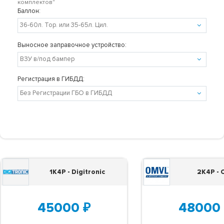
комплектов"
Баллон:
Выносное заправочное устройство:
Регистрация в ГИБДД:
1K4P - Digitronic
2K4P -
45000
₽
48000