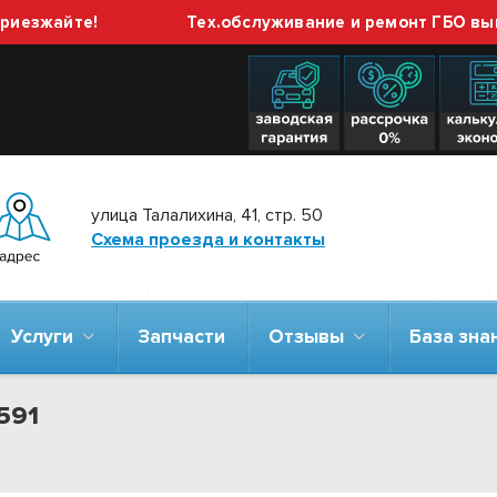
айте!
Тех.обслуживание и ремонт ГБО выполняе
улица Талалихина, 41, стр. 50
Схема проезда и контакты
Услуги
Запчасти
Отзывы
База зн
1591