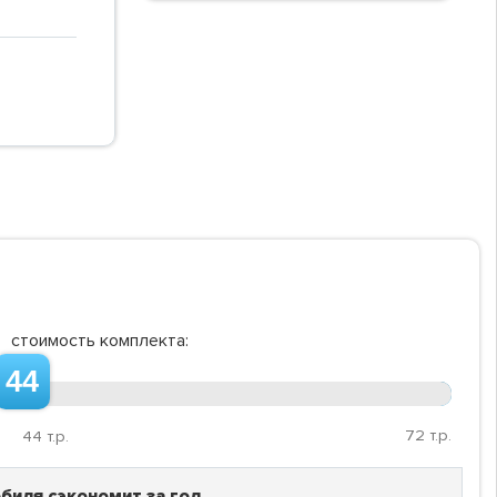
стоимость комплекта:
44
72
т.р.
44
т.р.
биля сэкономит за год