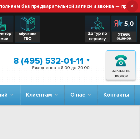
×
м без предварительной записи и звонка — просто приез
8 (495) 532-01-11
Ежедневно с 8:00 до 20:00
аний
Клиентам
О нас
Контакты