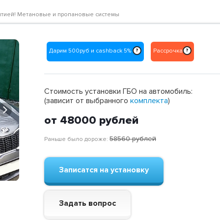
арантией! Метановые и пропановые системы
Дарим 500руб и cashback 5%
Рассрочка
?
?
Стоимость установки ГБО на автомобиль:
(зависит от выбранного
комплекта
)
Next
от 48000
рублей
58560
рублей
Раньше было дороже:
Записатся на установку
Задать вопрос