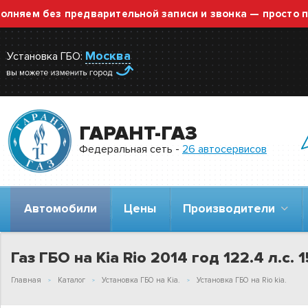
м без предварительной записи и звонка — просто приезж
Москва
Установка ГБО:
ГАРАНТ-ГАЗ
Федеральная сеть -
26 автосервисов
Автомобили
Цены
Производители
Газ ГБО на Kia Rio 2014 год 122.4 л.с. 
Главная
Каталог
Установка ГБО на Kia.
Установка ГБО на Rio kia.