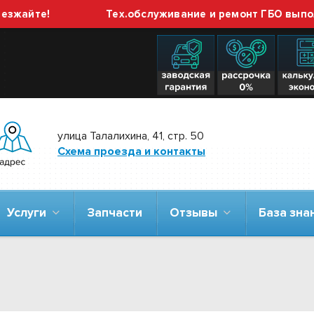
те!
Тех.обслуживание и ремонт ГБО выполняем 
улица Талалихина, 41, стр. 50
Схема проезда и контакты
Услуги
Запчасти
Отзывы
База зн