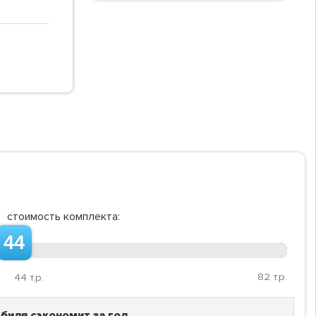
стоимость комплекта:
44
82
т.р.
44
т.р.
биля сэкономит за год