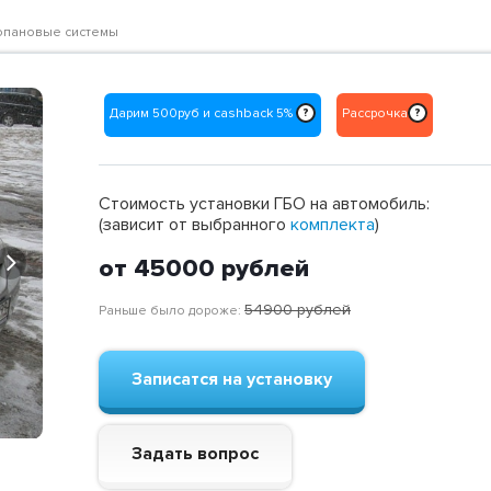
ропановые системы
Дарим 500руб и cashback 5%
Рассрочка
?
?
Стоимость установки ГБО на автомобиль:
(зависит от выбранного
комплекта
)
Next
от 45000
рублей
54900
рублей
Раньше было дороже:
Записатся на установку
Задать вопрос