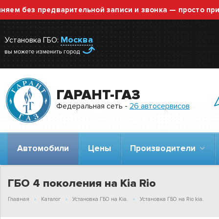
без предварительной записи и звонка — просто приезжай
Москва
Установка ГБО:
ГАРАНТ-ГАЗ
Федеральная сеть -
26 автосервисов
Автомобили
Цены
Производители
ГБО 4 поколения на Kia Rio
Главная
Каталог
Установка ГБО на Kia.
Установка ГБО на Rio kia.