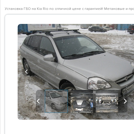
Установка ГБО на Kia Rio по отличной цене с гарантией! Метановые и п
Previous
Previous
Next