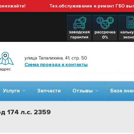
айте!
Тех.обслуживание и ремонт ГБО выполняе
улица Талалихина, 41, стр. 50
Схема проезда и контакты
Услуги
Запчасти
Отзывы
База зн
д 174 л.с. 2359