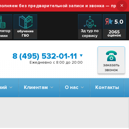
×
м без предварительной записи и звонка — просто приез
8 (495) 532-01-11
Ежедневно с 8:00 до 20:00
аний
Клиентам
О нас
Контакты