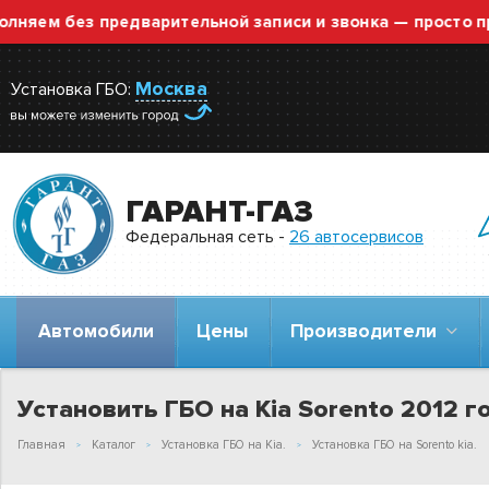
 без предварительной записи и звонка — просто приезж
Москва
Установка ГБО:
ГАРАНТ-ГАЗ
Федеральная сеть -
26 автосервисов
Автомобили
Цены
Производители
Установить ГБО на Kia Sorento 2012 го
Главная
Каталог
Установка ГБО на Kia.
Установка ГБО на Sorento kia.