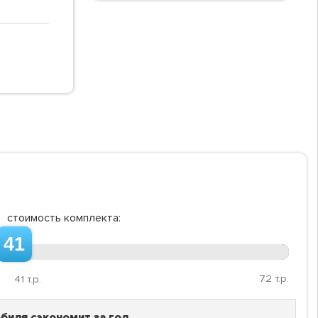
стоимость комплекта:
41
72
т.р.
41
т.р.
биля сэкономит за год