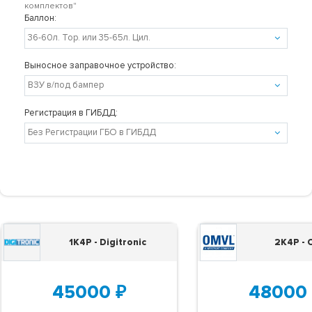
комплектов"
Баллон:
Выносное заправочное устройство:
Регистрация в ГИБДД:
1K4P - Digitronic
2K4P -
45000
₽
48000