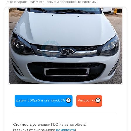
цене с гарантией! Метановые и пропановые системы
Previous
Next
Дарим 500руб и cashback 5%
Рассрочка
?
?
Стоимость установки ГБО на автомобиль:
(зависит от выбранного
комплекта
)