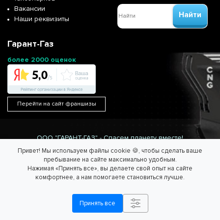
Вакансии
Найти
Наши реквизиты
Гарант-Газ
более 2000 оценок
Перейти на сайт франшизы
ООО "ГАРАНТ-ГАЗ" - Спасем планету вместе!
Информация на сайте не является публичной офертой.
Привет! Мы используем файлы cookie 🍪, чтобы сделать ваше
Согласие на обработку персональных данных
/
Политика
пребывание на сайте максимально удобным.
обработки персональных данных.
Нажимая «Принять все», вы делаете свой опыт на сайте
комфортнее, а нам помогаете становиться лучше.
Принять все