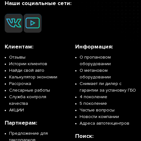
Наши социальные сети:
Клиентам:
Информация:
Отзывы
О пропановом
Истории клиентов
оборудовании
Найди свой авто
О метановом
Калькулятор экономии
оборудовании
Рассрочка
Снимает ли дилер с
Слесарные работы
гарантии за установку ГБО
Служба контроля
4 поколение
качества
5 поколение
АКЦИИ
Частые вопросы
Новости компании
Партнерам:
Адреса автотехцентров
Предложение для
Поиск:
таксопарков