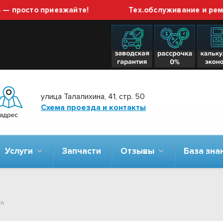
просто приезжайте!
Тех.обслуживание и ремонт
улица Талалихина, 41, стр. 50
Схема проезда и контакты
Услуги
Запчасти
Отзывы
База зн
an.