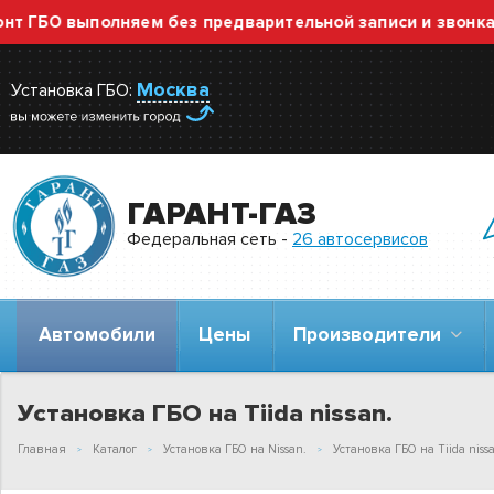
ГБО выполняем без предварительной записи и звонка — 
Москва
Установка ГБО:
ГАРАНТ-ГАЗ
Федеральная сеть -
26 автосервисов
Автомобили
Цены
Производители
Установка ГБО на Tiida nissan.
Главная
Каталог
Установка ГБО на Nissan.
Установка ГБО на Tiida niss