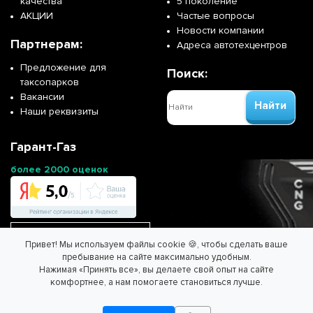
качества
5 поколение
АКЦИИ
Частые вопросы
Новости компании
Партнерам:
Адреса автотехцентров
Предложение для
Поиск:
таксопарков
Вакансии
Найти
Наши реквизиты
Гарант-Газ
более 2000 оценок
Перейти на сайт франшизы
Привет! Мы используем файлы cookie 🍪, чтобы сделать ваше
пребывание на сайте максимально удобным.
Нажимая «Принять все», вы делаете свой опыт на сайте
ООО "ГАРАНТ-ГАЗ" - Спасем планету вместе!
комфортнее, а нам помогаете становиться лучше.
Информация на сайте не является публичной офертой.
Согласие на обработку персональных данных
/
Политика