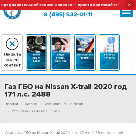
×
варительной записи и звонка — просто приезжайте!
Тех.о
Москва (сменить город?)
8 (495) 532-01-11
Газ ГБО на Nissan X-trail 2020 год
171 л.с. 2488
Главная
Каталог
Установка ГБО на Nissan.
Установка ГБО на X-trail nissan.
Установка ГБО на Nissan X-trail 2020 года 171 л.с. 2488 по отличной