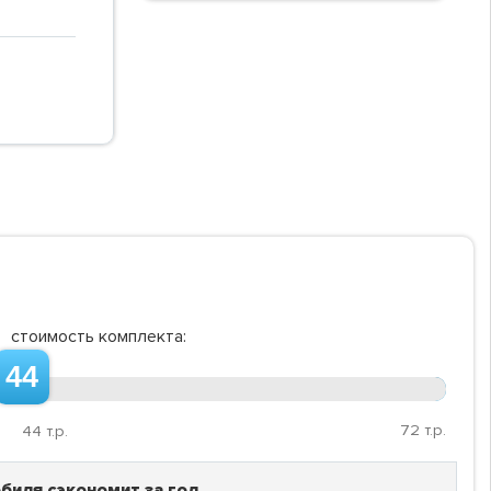
стоимость комплекта:
44
72
т.р.
44
т.р.
биля сэкономит за год