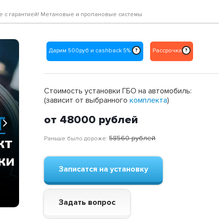
цене с гарантией! Метановые и пропановые системы
Дарим 500руб и cashback 5%
Рассрочка
?
?
Стоимость установки ГБО на автомобиль:
(зависит от выбранного
комплекта
)
от 48000
рублей
Next
58560
рублей
Раньше было дороже:
Записатся на установку
Задать вопрос