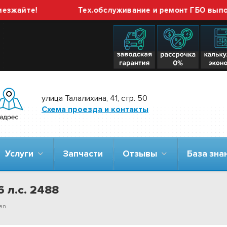
йте!
Тех.обслуживание и ремонт ГБО выполняем
улица Талалихина, 41, стр. 50
Схема проезда и контакты
Услуги
Запчасти
Отзывы
База зн
6 л.с. 2488
an.