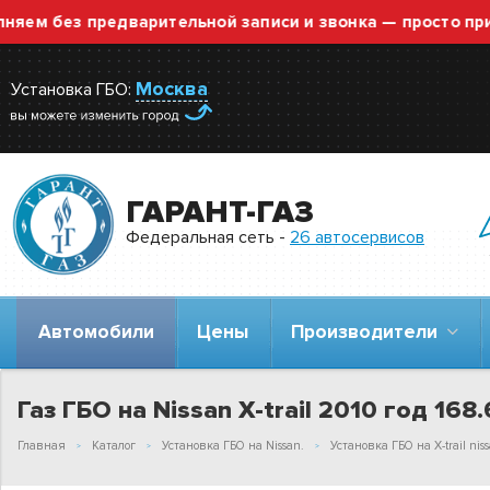
без предварительной записи и звонка — просто приезжа
Москва
Установка ГБО:
ГАРАНТ-ГАЗ
Федеральная сеть -
26 автосервисов
Автомобили
Цены
Производители
Газ ГБО на Nissan X-trail 2010 год 168.
Главная
Каталог
Установка ГБО на Nissan.
Установка ГБО на X-trail niss