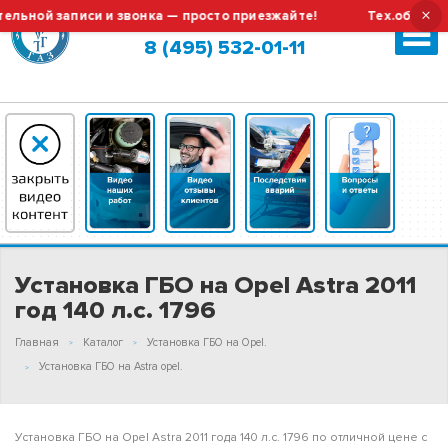
×
й записи и звонка — просто приезжайте!
Тех.обслуживани
Москва (сменить город?)
8 (495) 532-01-11
Установка ГБО на Opel Astra 2011
год 140 л.с. 1796
Главная
Каталог
Установка ГБО на Opel.
Установка ГБО на Astra opel.
Установка ГБО на Opel Astra 2011 года 140 л.с. 1796 по отличной цене с