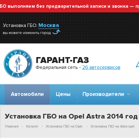
полняем без предварительной записи и звонка — просто
Москва
Установка ГБО:
ГАРАНТ-ГАЗ
Федеральная сеть -
26 автосервисов
Автомобили
Цены
Производители
Установка ГБО на Opel Astra 2014 год 
Главная
Каталог
Установка ГБО на Opel.
Установка ГБО на Astra opel.