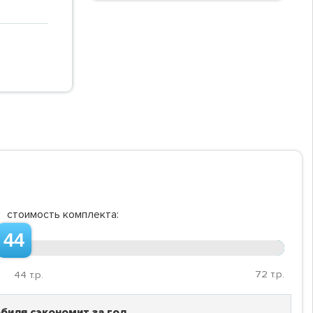
стоимость комплекта:
44
72
т.р.
44
т.р.
биля сэкономит за год