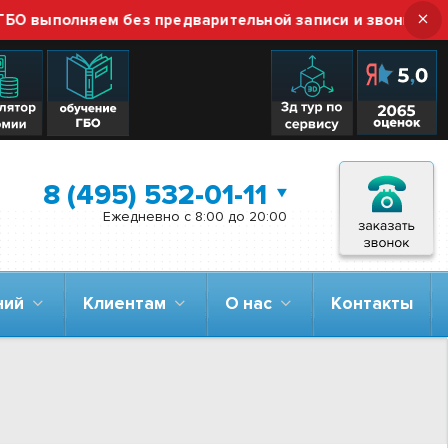
×
ыполняем без предварительной записи и звонка — прост
8 (495) 532-01-11
Ежедневно с 8:00 до 20:00
аний
Клиентам
О нас
Контакты