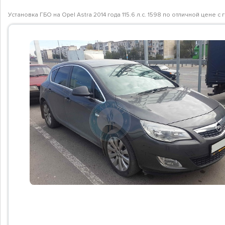
Установка ГБО на Opel Astra 2014 года 115.6 л.с. 1598 по отличной цене