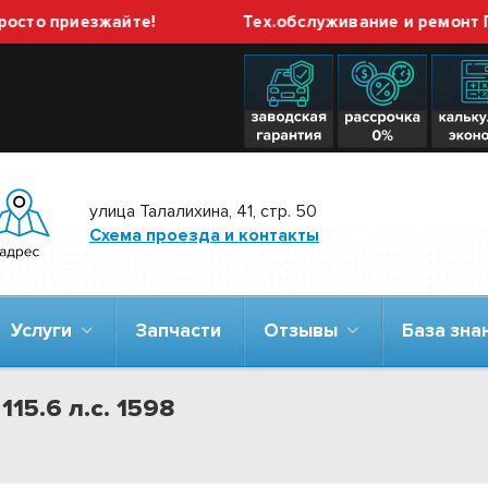
 приезжайте!
Тех.обслуживание и ремонт ГБО в
улица Талалихина, 41, стр. 50
Схема проезда и контакты
Услуги
Запчасти
Отзывы
База зн
115.6 л.с. 1598