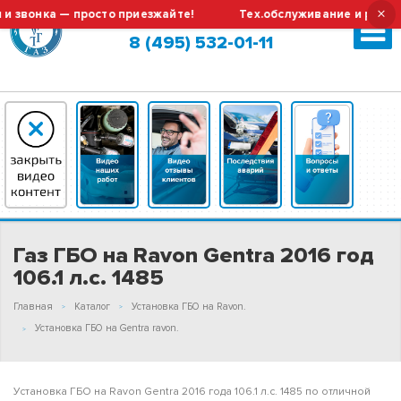
×
онка — просто приезжайте!
Тех.обслуживание и ремонт ГБ
Москва (сменить город?)
8 (495) 532-01-11
Газ ГБО на Ravon Gentra 2016 год
106.1 л.с. 1485
Главная
Каталог
Установка ГБО на Ravon.
Установка ГБО на Gentra ravon.
Установка ГБО на Ravon Gentra 2016 года 106.1 л.с. 1485 по отличной