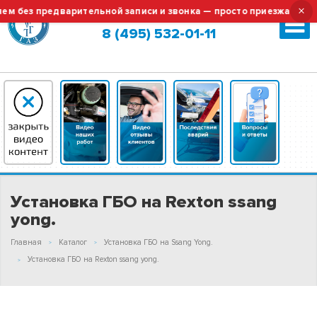
×
без предварительной записи и звонка — просто приезжайте!
Москва (сменить город?)
8 (495) 532-01-11
Установка ГБО на Rexton ssang
yong.
Главная
Каталог
Установка ГБО на Ssang Yong.
Установка ГБО на Rexton ssang yong.