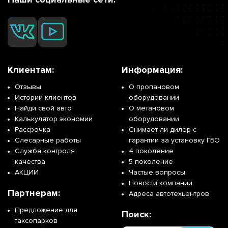
Клиентам:
Информация:
Отзывы
О пропановом
Истории клиентов
оборудовании
Найди свой авто
О метановом
Калькулятор экономии
оборудовании
Рассрочка
Снимает ли дилер с
Слесарные работы
гарантии за установку ГБО
Служба контроля
4 поколение
качества
5 поколение
АКЦИИ
Частые вопросы
Новости компании
Партнерам:
Адреса автотехцентров
Предложение для
Поиск:
таксопарков