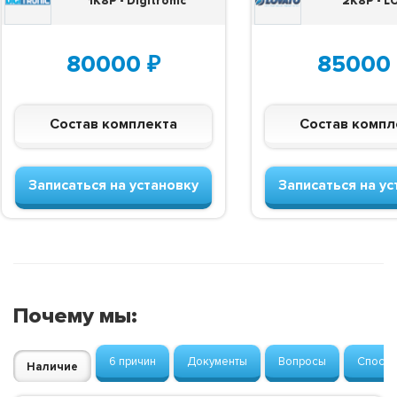
1K8P - Digitronic
2K8P - 
80000
₽
85000
Состав комплекта
Состав компл
Записаться на установку
Записаться на ус
Почему мы:
6 причин
Документы
Вопросы
Способ
Наличие