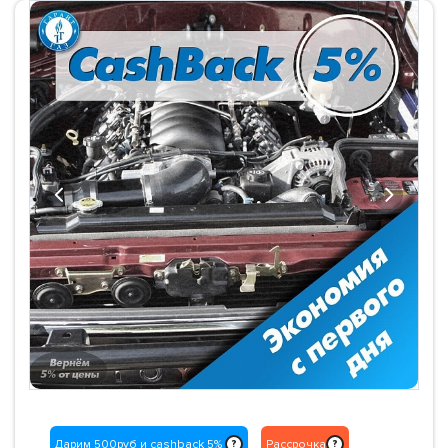
Previous
Next
Дарим 500руб и cashback 5%
Рассрочка
?
?