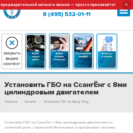
×
дварительной записи и звонка — просто приезжайте!
Тех.
Москва (сменить город?)
8 (495) 532-01-11
Установить ГБО на СсангЁнг с 8ми
цилиндровым двигателем
Главная
Каталог
Установка ГБО на Ssang Yong.
Установка ГБО на СсангЁнг с 8ми цилиндровым двигателем по
отличной цене с гарантией! Метановые и пропановые системы