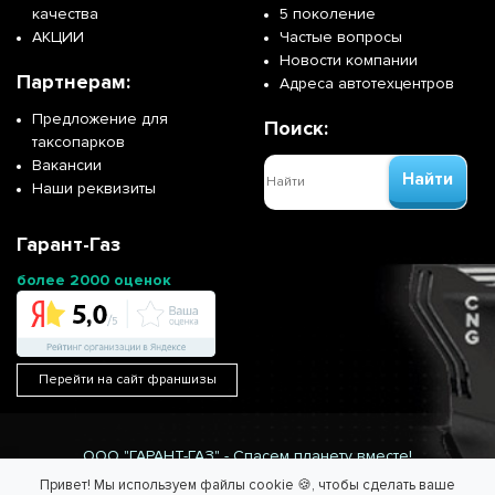
качества
5 поколение
АКЦИИ
Частые вопросы
Новости компании
Партнерам:
Адреса автотехцентров
Предложение для
Поиск:
таксопарков
Вакансии
Найти
Наши реквизиты
Гарант-Газ
более 2000 оценок
Перейти на сайт франшизы
ООО "ГАРАНТ-ГАЗ" - Спасем планету вместе!
Информация на сайте не является публичной офертой.
Привет! Мы используем файлы cookie 🍪, чтобы сделать ваше