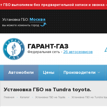
ыполняем без предварительной записи и звонка — прост
Москва
Установка ГБО:
ГАРАНТ-ГАЗ
Федеральная сеть -
26 автосервисов
Автомобили
Цены
Производители
Установка ГБО на Tundra toyota.
Главная
Каталог
Установка ГБО на Toyota.
Установка ГБО на Tundra toy