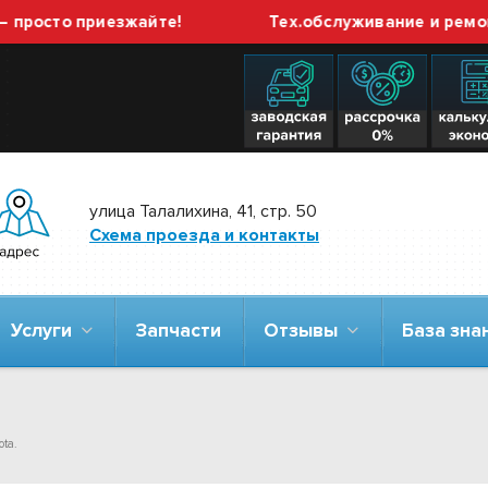
о приезжайте!
Тех.обслуживание и ремонт ГБО 
улица Талалихина, 41, стр. 50
Схема проезда и контакты
Услуги
Запчасти
Отзывы
База зн
ota.