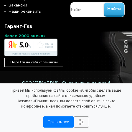
Вакансии
Найти
Наши реквизиты
Гарант-Газ
более 2000 оценок
Перейти на сайт франшизы
ООО "ГАРАНТ-ГАЗ" - Спасем планету вместе!
Информация на сайте не является публичной офертой.
Привет! Мы используем файлы cookie 🍪, чтобы сделать ваше
Согласие на обработку персональных данных
/
Политика
пребывание на сайте максимально удобным.
обработки персональных данных.
Нажимая «Принять все», вы делаете свой опыт на сайте
комфортнее, а нам помогаете становиться лучше.
Принять все