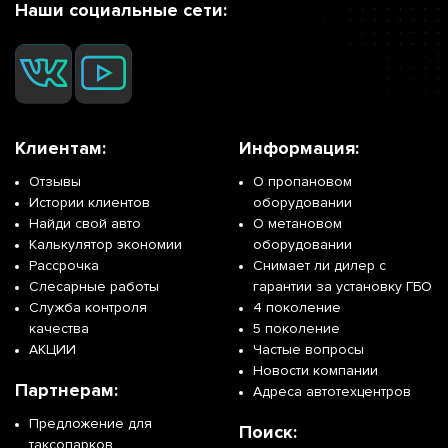
Наши социальные сети:
Клиентам:
Информация:
Отзывы
О пропановом
Истории клиентов
оборудовании
Найди свой авто
О метановом
Калькулятор экономии
оборудовании
Рассрочка
Снимает ли дилер с
Слесарные работы
гарантии за установку ГБО
Служба контроля
4 поколение
качества
5 поколение
АКЦИИ
Частые вопросы
Новости компании
Партнерам:
Адреса автотехцентров
Предложение для
Поиск:
таксопарков