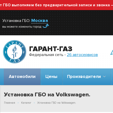
олняем без предварительной записи и звонка — просто 
Москва
Установка ГБО:
ГАРАНТ-ГАЗ
Федеральная сеть -
26 автосервисов
Автомобили
Цены
Производители
Установка ГБО на Volkswagen.
Главная
Каталог
Установка ГБО на Volkswagen.