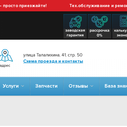
приезжайте!
Тех.обслуживание и ремонт ГБО вы
улица Талалихина, 41, стр. 50
Схема проезда и контакты
Услуги
Запчасти
Отзывы
База зн