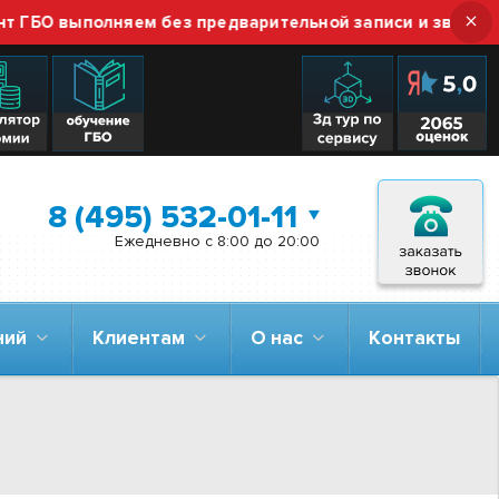
×
полняем без предварительной записи и звонка — просто 
8 (495) 532-01-11
Ежедневно с 8:00 до 20:00
аний
Клиентам
О нас
Контакты