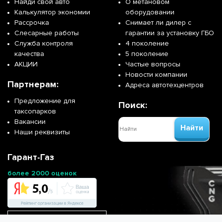
Найди свой авто
О метановом
Калькулятор экономии
оборудовании
Рассрочка
Снимает ли дилер с
Слесарные работы
гарантии за установку ГБО
Служба контроля
4 поколение
качества
5 поколение
АКЦИИ
Частые вопросы
Новости компании
Партнерам:
Адреса автотехцентров
Предложение для
Поиск:
таксопарков
Вакансии
Найти
Наши реквизиты
Гарант-Газ
более 2000 оценок
Перейти на сайт франшизы