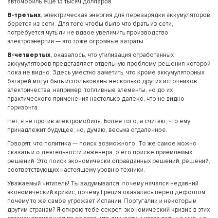
автомобиль еще 13 тысяч долларов.
В-третьих
, электрическая энергия для перезарядки аккумуляторов
берется из сети. Для того чтобы было что брать из сети,
потребуется чуть ли не вдвое увеличить производство
электроэнергии — это тоже огромные затраты.
В-четвертых
, оказалось, что утилизация отработанных
аккумуляторов представляет отдельную проблему, решения которой
пока не видно. Здесь уместно заметить, что кроме аккумуляторных
батарей могут быть использованы несколько других источников
электричества, например, топливные элементы, но до их
практического применения настолько далеко, что не видно
горизонта.
Нет, я не против электромобиля. Более того, а считаю, что ему
принадлежит будущее, но, думаю, весьма отдаленное.
Говорят, что политика — поиск возможного. То же самое можно
сказать и о деятельности инженера, о его поиске приемлемых
решений. Это поиск экономически оправданных решений, решений,
соответствующих настоящему уровню техники.
Уважаемый читатель! Ты задумывался, почему начался недавний
экономический кризис, почему Греция оказалась перед дефолтом,
почему то же самое угрожает Испании, Португалии и некоторым
другим странам? Я открою тебе секрет: экономический кризис в этих