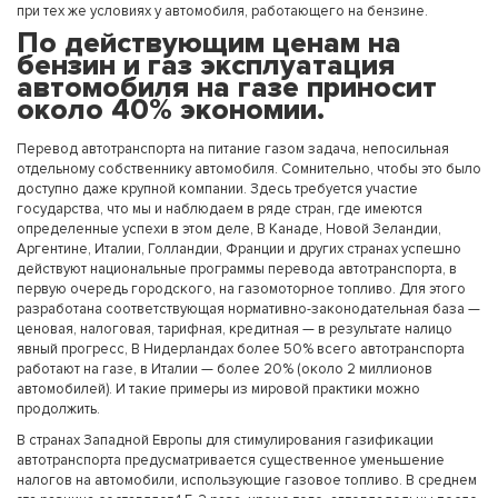
при тех же условиях у автомобиля, работающего на бензине.
По действующим ценам на
бензин и газ эксплуатация
автомобиля на газе приносит
около 40% экономии.
Перевод автотранспорта на питание газом задача, непосильная
отдельному собственнику автомобиля. Сомнительно, чтобы это было
доступно даже крупной компании. Здесь требуется участие
государства, что мы и наблюдаем в ряде стран, где имеются
определенные успехи в этом деле, В Канаде, Новой Зеландии,
Аргентине, Италии, Голландии, Франции и других странах успешно
действуют национальные программы перевода автотранспорта, в
первую очередь городского, на газомоторное топливо. Для этого
разработана соответствующая нормативно-законодательная база —
ценовая, налоговая, тарифная, кредитная — в результате налицо
явный прогресс, В Нидерландах более 50% всего автотранспорта
работают на газе, в Италии — более 20% (около 2 миллионов
автомобилей). И такие примеры из мировой практики можно
продолжить.
В странах Западной Европы для стимулирования газификации
автотранспорта предусматривается существенное уменьшение
налогов на автомобили, использующие газовое топливо. В среднем