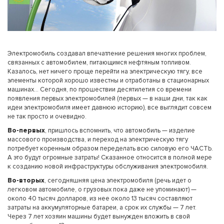
Электромобиль создавал впечатление решения многих проблем,
связанных с автомобилем, питающимся нефтяным топливом.
Казалось, нет ничего проще перейти на электрическую тягу, все
элементы которой хорошо известны и отработаны в стационарных
машинах… Сегодня, по прошествии десятилетия со времени
появления первых электромобилей (первых — в наши дни, так как
идеи электромобиля имеет давнюю историю), все выглядит совсем
не так просто и очевидно.
Во-первых
, пришлось вспомнить, что автомобиль — изделие
массового производства, и переход на электрическую тягу
потребует коренным образом переделать всю силовую его ЧАСТЬ.
А это будут огромные затраты! Сказанное относится в полной мере
к созданию новой инфраструктуры обслуживания электромобиля.
Во-вторых
, сегодняшняя цена электромобиля (речь идет о
легковом автомобиле, о грузовых пока даже не упоминают) —
около 40 тысяч долларов, из нее около 13 тысяч составляют
затраты на аккумуляторные батареи, а срок их службы — 7 лет.
Через 7 лет хозяин машины будет вынужден вложить в свой