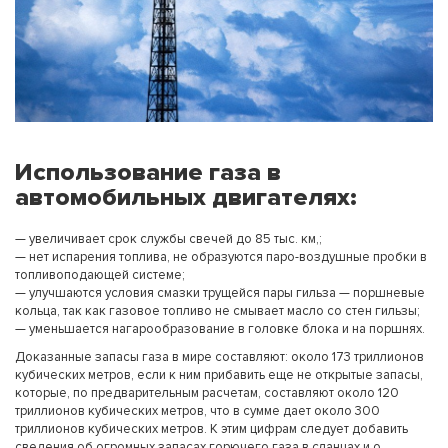
Использование газа в
автомобильных двигателях:
— увеличивает срок службы свечей до 85 тыс. км,;
— нет испарения топлива, не образуются паро-воздушные пробки в
топливоподающей системе;
— улучшаются условия смазки трущейся пары гильза — поршневые
кольца, так как газовое топливо не смывает масло со стен гильзы;
— уменьшается нагарообразование в головке блока и на поршнях.
Доказанные запасы газа в мире составляют: около 173 триллионов
кубических метров, если к ним прибавить еще не открытые запасы,
которые, по предварительным расчетам, составляют около 120
триллионов кубических метров, что в сумме дает около 300
триллионов кубических метров. К этим цифрам следует добавить
сведения об огромных запасах горючего газа в сланцах и о