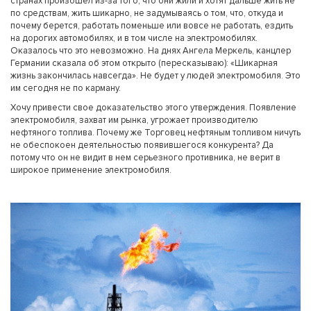
странах произошел из-за того, что они жили и хотят дальше жить не
по средствам, жить шикарно, не задумываясь о том, что, откуда и
почему берется, работать поменьше или вовсе не работать, ездить
на дорогих автомобилях, и в том числе на электромобилях.
Оказалось что это невозможно. На днях Ангела Меркель, канцлер
Германии сказала об этом открыто (пересказываю): «Шикарная
жизнь закончилась навсегда». Не будет у людей электромобиля. Это
им сегодня не по карману.
Хочу привести свое доказательство этого утверждения. Появление
электромобиля, захват им рынка, угрожает производителю
нефтяного топлива. Почему же Торговец нефтяным топливом ничуть
не обеспокоен деятельностью появившегося конкурента? Да
потому что он не видит в нем серьезного противника, не верит в
широкое применение электромобиля.