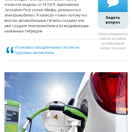
«Новости недели» от 14.08.11, приложение
Jerusalem Post статья «Мифы, реальность и
электромобили»). Я написал «тоже» потому что
Задать
многие автомобильные гиганты создают или
вопрос
уже создали электромобили и их модификации
названные гибридом.
Наши специалисты
ответят на любой
интересующий
Установка газодизельных систем на
вопрос по услуге
грузовые автомобили.