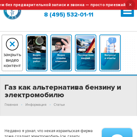
×
з предварительной записи и звонка — просто приезжайте!
Москва (сменить город?)
8 (495) 532-01-11
Газ как альтернатива бензину и
электромобилю
Главная
Информация
Статьи
Недавно я узнал, что некая израильская фирма
тоже создает электромобиль (см. газету