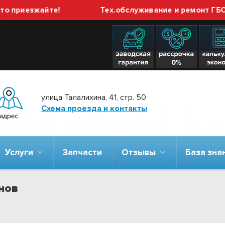
 приезжайте!
Тех.обслуживание и ремонт ГБО в
улица Талалихина, 41, стр. 50
Схема проезда и контакты
Услуги
Запчасти
Отзывы
База зн
нов