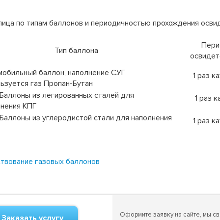
ица по типам баллонов и периодичностью прохождения осви
Пери
Тип баллона
освидет
обильный баллон, наполнение СУГ
1 раз к
ьзуется газ Пропан-Бутан
Баллоны из легированных сталей для
1 раз 
нения КПГ
Баллоны из углеродистой стали для наполнения
1 раз к
твование газовых баллонов
Оформите заявку на сайте, мы с
Заказать услугу