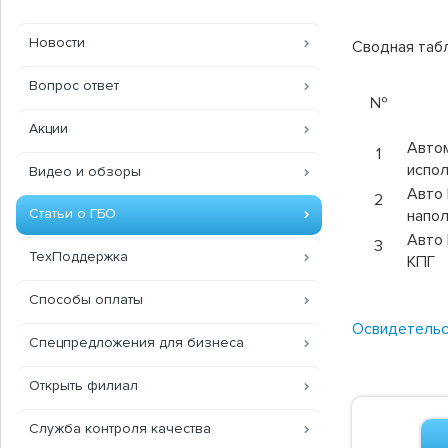
Новости
Сводная табл
Вопрос ответ
№
Акции
Автом
1
испол
Видео и обзоры
Авто 
2
Статьи о ГБО
напол
Авто 
3
ТехПоддержка
КПГ
Способы оплаты
Освидетельс
Спецпредложения для бизнеса
Открыть филиал
Служба контроля качества