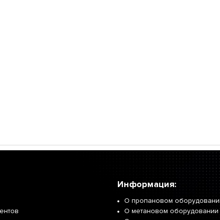
Информация:
О пропановом оборудовани
иентов
О метановом оборудовании