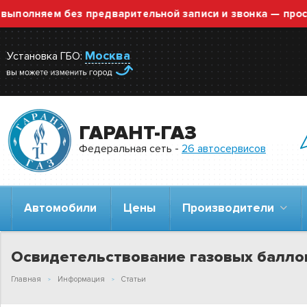
полняем без предварительной записи и звонка — просто
Москва
Установка ГБО:
ГАРАНТ-ГАЗ
Федеральная сеть -
26 автосервисов
Автомобили
Цены
Производители
Освидетельствование газовых балло
Главная
Информация
Статьи