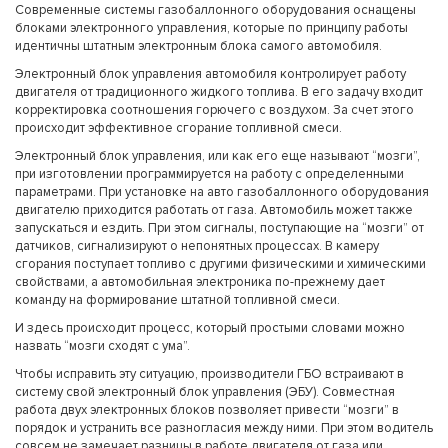
Современные системы газобаллонного оборудования оснащены
блоками электронного управления, которые по принципу работы
идентичны штатным электронным блока самого автомобиля.
Электронный блок управления автомобиля контролирует работу
двигателя от традиционного жидкого топлива. В его задачу входит
корректировка соотношения горючего с воздухом. За счет этого
происходит эффективное сгорание топливной смеси.
Электронный блок управления, или как его еще называют “мозги”,
при изготовлении программируется на работу с определенными
параметрами. При установке на авто газобаллонного оборудования
двигателю приходится работать от газа. Автомобиль может также
запускаться и ездить. При этом сигналы, поступающие на “мозги” от
датчиков, сигнализируют о непонятных процессах. В камеру
сгорания поступает топливо с другими физическими и химическими
свойствами, а автомобильная электроника по-прежнему дает
команду на формирование штатной топливной смеси.
И здесь происходит процесс, который простыми словами можно
назвать “мозги сходят с ума”.
Чтобы исправить эту ситуацию, производители ГБО встраивают в
систему свой электронный блок управления (ЭБУ). Совместная
работа двух электронных блоков позволяет привести “мозги” в
порядок и устранить все разногласия между ними. При этом водитель
совсем не замечает разницы в работе двигателя от газа или