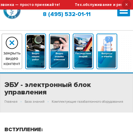
×
вонка — просто приезжайте!
Тех.обслуживание и ремонт Г
Москва (сменить город?)
8 (495) 532-01-11
ЭБУ - электронный блок
управления
Главная
База знаний
Комплектующие газобаллонного оборудования
ВСТУПЛЕНИЕ: