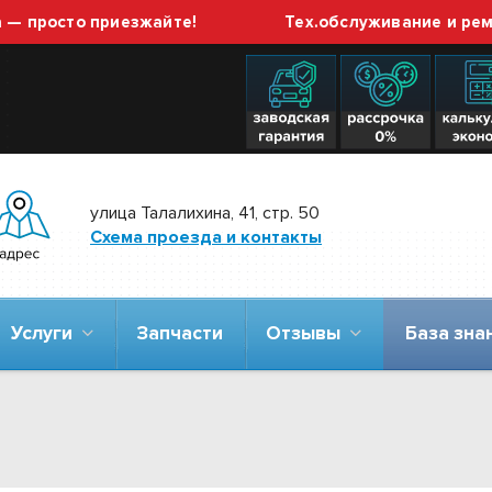
просто приезжайте!
Тех.обслуживание и ремонт
улица Талалихина, 41, стр. 50
Схема проезда и контакты
Услуги
Запчасти
Отзывы
База зн