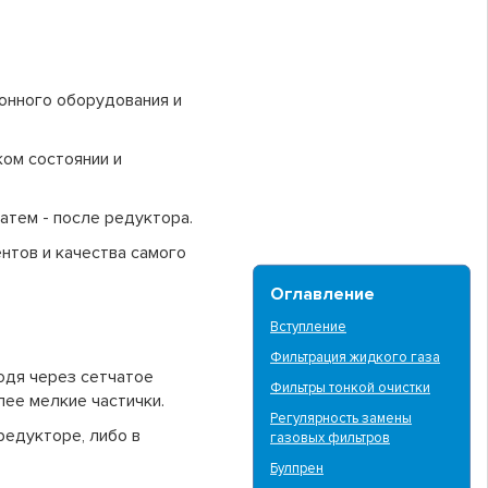
онного оборудования и
ком состоянии и
атем - после редуктора.
нтов и качества самого
Оглавление
Вступление
Фильтрация жидкого газа
одя через сетчатое
Фильтры тонкой очистки
ее мелкие частички.
Регулярность замены
редукторе, либо в
газовых фильтров
Булпрен