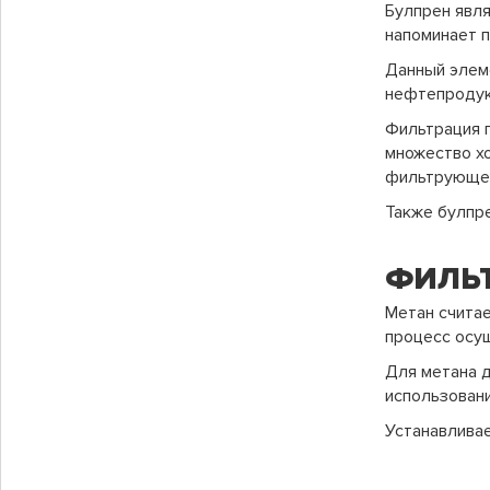
Булпрен явл
напоминает п
Данный элем
нефтепродук
Фильтрация г
множество хо
фильтрующег
Также булпре
ФИЛЬТ
Метан считае
процесс осущ
Для метана д
использован
Устанавливае