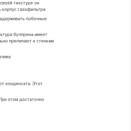
своей текстуре он
ь корпус газофильтра.
задерживать побочные
уктура булпрена имеет
льно прилипают к стенкам
лива.
от конденсата. Этот
При этом достаточно