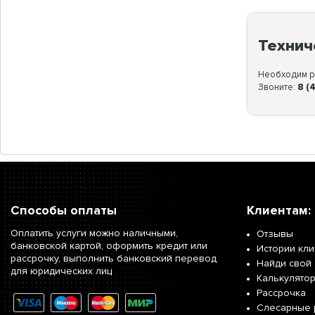
Технич
Необходим ре
Звоните:
8 (
Способы оплаты
Клиентам:
Оплатить услуги можно наличными,
Отзывы
банковской картой, оформить кредит или
Истории кл
рассрочку, выполнить банковский перевод
Найди свой 
для юридических лиц
Калькулято
Рассрочка
Слесарные 