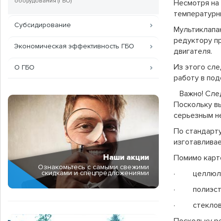
оборудования (ГБО)
Несмотря на 
температурн
Субсидирование
Мультиклапа
редуктору п
Экономическая эффективность ГБО
двигателя.
Из этого сле
О ГБО
работу в под
Важно! След
Поскольку вы
серьезным н
По стандарту
изготавливае
Наши акции
Помимо карт
Ознакомьтесь с самыми свежими
скидками и спецпредложениями
· целлюло
· полиэст
· стеклово