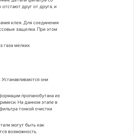
нние детали фильтра со
отстают друг от друга, и
ния клея. Для соединения
ссовые защелки. При этом
з газа мелких
. Устанавливаются они
формации пропанобутана из
имеси. На данном этапе в
фильтра тонкой очистки
тали могут быть как
ется возможность