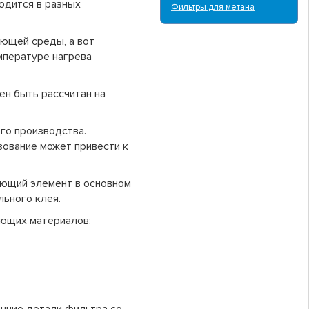
ходится в разных
Фильтры для метана
ющей среды, а вот
мпературе нагрева
ен быть рассчитан на
го производства.
зование может привести к
ующий элемент в основном
льного клея.
ющих материалов: