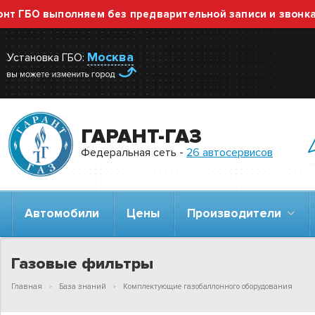
ГБО выполняем без предварительной записи и звонка — 
Москва
Установка ГБО:
ГАРАНТ-ГАЗ
Федеральная сеть -
26 автосервисов
Автомобили
Цены
Производители
Газовые фильтры
Главная
База знаний
Комплектующие газобаллонного оборудования