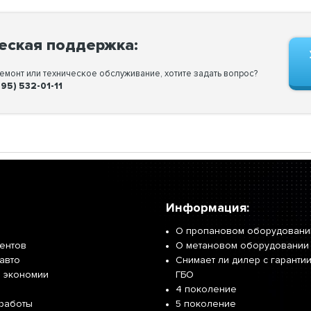
еская поддержка:
монт или техническое обслуживание, хотите задать вопрос?
495) 532-01-11
Информация:
О пропановом оборудовани
иентов
О метановом оборудовании
авто
Снимает ли дилер с гарантии
р экономии
ГБО
4 поколение
работы
5 поколение