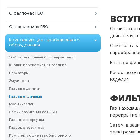
О баллонах ГБО
ВСТУП
О поколениях ГБО
От чистоты п
двигателя, а
Комплектующие газобаллонного
оборудования
Очистка газа
парообразно
ЭБУ - электронный блок управления
Вначале филь
Кнопки переключения топлива
Качество очи
Вариаторы
изделия.
Эмуляторы
Газовые датчики
ФИЛЬТ
Газовые фильтры
Мультиклапан
Газ, находящ
Свечи зажигания для ГБО
перекрытие п
Газовые форсунки
Затем, в зав
Газовые редуктора
электромагни
Комплектующие газобаллонного