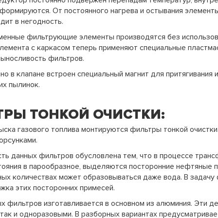
едуктор постоянно подвержен перепадам температур, внутре
ормируются. От постоянного нагрева и остывания элементы 
дит в негодность.
менные фильтрующие элементы производятся без использова
элемента с каркасом теперь применяют специальные пластма
выносливость фильтров.
о в клапане встроен специальный магнит для притягивания и
их пылинок.
РЫ ТОНКОЙ ОЧИСТКИ:
ыска газового топлива монтируются фильтры тонкой очистки
орсунками.
ть данных фильтров обусловлена тем, что в процессе транс
ояния в парообразное, выделяются посторонние нефтяные пр
ых количествах может образовываться даже вода. В задачу 
жка этих посторонних примесей.
х фильтров изготавливается в основном из алюминия. Эти де
так и одноразовыми. В разборных вариантах предусматрива