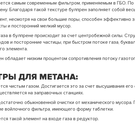
яется самым современным фильтром, применяемым в ГБО. По 
ену. Благодаря такой текстуре булпрен заполняет собой вес
ент, несмотря на свои большие поры, способен эффективно 
ты и посторонний мелкий мусор.
аза в булпрене происходит за счет центробежной силы. Стр
дов и посторонние частицы, при быстром потоке газа, буква
о элемента.
н обладает низким процентом сопротивления потоку газотоп
РЫ ДЛЯ МЕТАНА:
тся чистым газом. Достигается это за счет высушивания его 
ествляется на заправочных станциях.
остаточно обыкновенной очистки от механического мусора. 
ие войлочного фильтра, имеющего форму таблетки.
тся такой элемент на входе газа в редуктор.