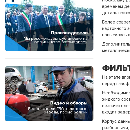
Поскольку р
временем деф
деталь прихо
Более совре
картонного 
Производители
повысилась 
Мы рекомендуем к установке на
большинство автомобилей
Дополнительн
металлическ
ФИЛЬТ
На этапе впр
перед газоф
Необходимос
жидкого сост
Видео и обзоры
незначительн
Безопасно ли ГБО, некоторые
входит задер
работы, промо ролики
Корпус данны
разборными, 