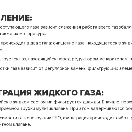
ЛЕНИЕ:
оступающего газа зависит слаженная работа всего газобалл
 также их моторесурс.
 происходит в два этапа: очищение газа, находящегося в жид
м.
труется газ, находящийся перед редуктором-испарителем, з
стки газа зависит от регулярной замены фильтрующих элеме
РАЦИЯ ЖИДКОГО ГАЗА:
ийся в жидком состоянии фильтруется дважды. Вначале, прох
риемной трубки мультиклапана. При этом задерживаются бол
исимости от конструкции ГБО, фильтрация происходит либо в 
тном клапане.