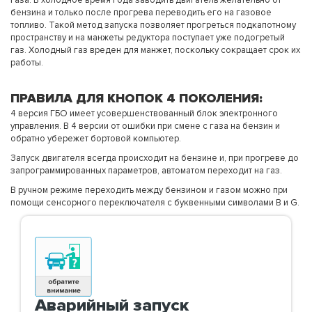
газа. В холодное время года заводить двигатель желательно от
бензина и только после прогрева переводить его на газовое
топливо. Такой метод запуска позволяет прогреться подкапотному
пространству и на манжеты редуктора поступает уже подогретый
газ. Холодный газ вреден для манжет, поскольку сокращает срок их
работы.
ПРАВИЛА ДЛЯ КНОПОК 4 ПОКОЛЕНИЯ:
4 версия ГБО имеет усовершенствованный блок электронного
управления. В 4 версии от ошибки при смене с газа на бензин и
обратно убережет бортовой компьютер.
Запуск двигателя всегда происходит на бензине и, при прогреве до
запрограммированных параметров, автоматом переходит на газ.
В ручном режиме переходить между бензином и газом можно при
помощи сенсорного переключателя с буквенными символами B и G.
Аварийный запуск