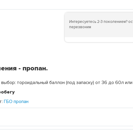
Интересуетесь 2-3 поколением? ост
перезвоним
ения - пропан.
 выбор: тороидальный баллон (под запаску) от 36 до 60л ил
робегу
т:
ГБО пропан