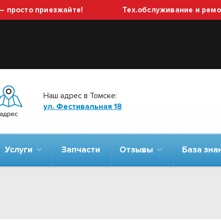
осто приезжайте!
Тех.обслуживание и ремонт Г
Наш адрес в Томске:
ул. Фестивальная 18
Услуги
Запчасти
Отзывы
База зн