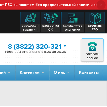
×
БО выполняем без предварительной записи и звонка — пр
8 (3822) 320-321
Работаем ежедневно с 9:00 до 20:00
аний
Клиентам
О нас
Контакты