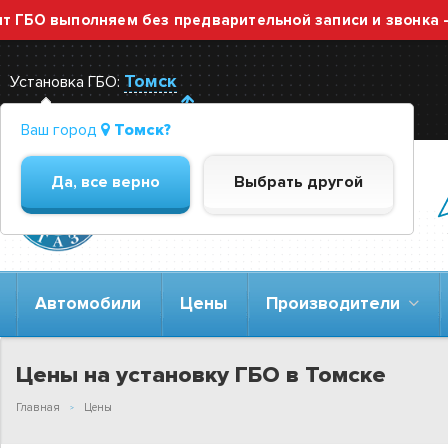
О выполняем без предварительной записи и звонка — пр
Томск
Установка ГБО:
Ваш город
Томск?
Да, все верно
Выбрать другой
ГАРАНТ-ГАЗ
Федеральная сеть -
26 автосервисов
Автомобили
Цены
Производители
Цены на установку ГБО в Томске
Главная
Цены