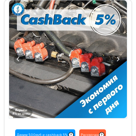
Previous
Next
Дарим 500руб и cashback 5%
Рассрочка
?
?