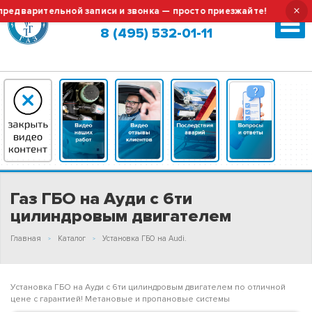
×
арительной записи и звонка — просто приезжайте!
Тех.об
Москва (сменить город?)
8 (495) 532-01-11
Газ ГБО на Ауди с 6ти
цилиндровым двигателем
Главная
Каталог
Установка ГБО на Audi.
Установка ГБО на Ауди с 6ти цилиндровым двигателем по отличной
цене с гарантией! Метановые и пропановые системы