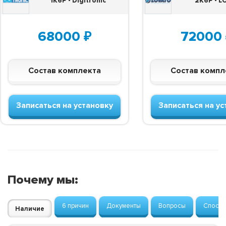
1K6P - Digitronic
2K6P - 
68000
₽
72000
Состав комплекта
Состав компл
Записаться на установку
Записаться на ус
Почему мы:
6 причин
Документы
Вопросы
Способ
Наличие