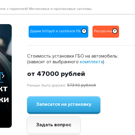
й цене с гарантией! Метановые и пропановые системы
Дарим 500руб и cashback 5%
Рассрочка
?
?
Стоимость установки ГБО на автомобиль:
(зависит от выбранного
комплекта
)
от 47000
рублей
Next
57340
рублей
Раньше было дороже:
Записатся на установку
Задать вопрос