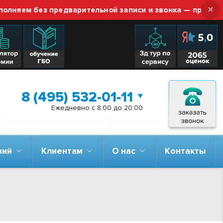
×
ем без предварительной записи и звонка — просто приез
8 (495) 532-01-11
Ежедневно с 8:00 до 20:00
аний
Клиентам
О нас
Контакты