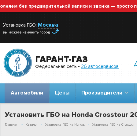
м без предварительной записи и звонка — просто приез
Москва
Установка ГБО:
ГАРАНТ-ГАЗ
Федеральная сеть -
26 автосервисов
Автомобили
Цены
Производители
Установить ГБО на Honda Crosstour 201
Главная
Каталог
Установка ГБО на Honda.
Установка ГБО на Crosstour 