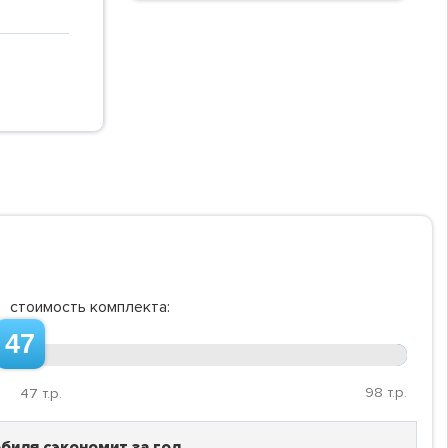
стоимость комплекта:
47
98
т.р.
47
т.р.
биля сэкономит за год