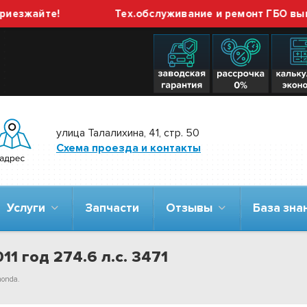
жайте!
Тех.обслуживание и ремонт ГБО выполня
улица Талалихина, 41, стр. 50
Схема проезда и контакты
Услуги
Запчасти
Отзывы
База зн
1 год 274.6 л.с. 3471
honda.