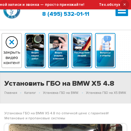
×
аписи и звонка — просто приезжайте!
Тех.обслуживание и
Москва (сменить город?)
8 (495) 532-01-11
Установить ГБО на BMW X5 4.8
Главная
Каталог
Установка ГБО на BMW.
Установка ГБО на X5 BMW.
Установка ГБО на BMW X5 4.8 по отличной цене с гарантией!
Метановые и пропановые системы