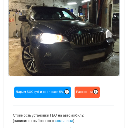
Previous
Next
Дарим 500руб и cashback 5%
Рассрочка
?
?
Стоимость установки ГБО на автомобиль:
(зависит от выбранного
комплекта
)