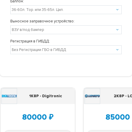
Баллон:
Выносное заправочное устройство:
Регистрация в ГИБДД:
1K8P - Digitronic
2K8P - 
80000
₽
85000