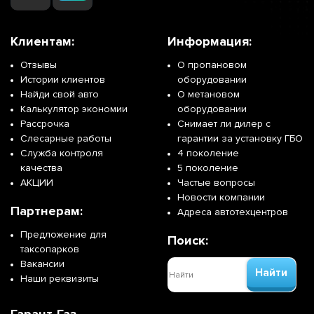
Клиентам:
Информация:
Отзывы
О пропановом
Истории клиентов
оборудовании
Найди свой авто
О метановом
Калькулятор экономии
оборудовании
Рассрочка
Снимает ли дилер с
Слесарные работы
гарантии за установку ГБО
Служба контроля
4 поколение
качества
5 поколение
АКЦИИ
Частые вопросы
Новости компании
Партнерам:
Адреса автотехцентров
Предложение для
Поиск:
таксопарков
Вакансии
Найти
Наши реквизиты