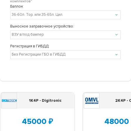
комплектов"
Баллон:
Выносное заправочное устройство:
Регистрация в ГИБДД:
1K4P - Digitronic
2K4P -
45000
₽
48000