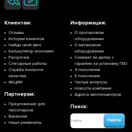
Клиентам:
Информация:
Отзывы
О пропановом
Истории клиентов
оборудовании
Найди свой авто
О метановом
Калькулятор экономии
оборудовании
Рассрочка
Снимает ли дилер с
Слесарные работы
гарантии за установку ГБО
Служба контроля
4 поколение
качества
5 поколение
АКЦИИ
Частые вопросы
Новости компании
Партнерам:
Адреса автотехцентров
Предложение для
Поиск:
таксопарков
Вакансии
Найти
Наши реквизиты