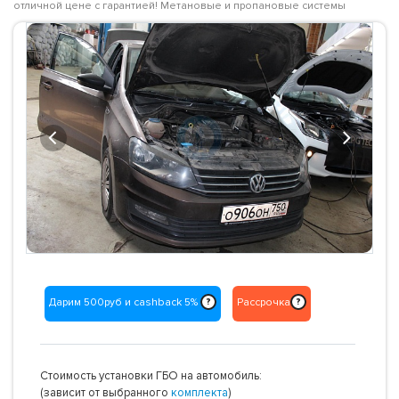
отличной цене с гарантией! Метановые и пропановые системы
Previous
Next
Дарим 500руб и cashback 5%
Рассрочка
?
?
Стоимость установки ГБО на автомобиль:
(зависит от выбранного
комплекта
)