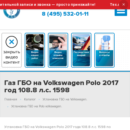
×
ной записи и звонка — просто приезжайте!
Тех.обслуживан
Москва (сменить город?)
8 (495) 532-01-11
Газ ГБО на Volkswagen Polo 2017
год 108.8 л.с. 1598
Главная
Каталог
Установка ГБО на Volkswagen.
Установка ГБО на Polo volkswagen.
Установка ГБО на Volkswagen Polo 2017 года 108.8 л.с. 1598 по