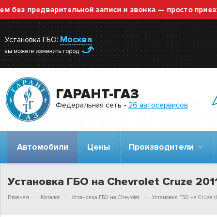
 предварительной записи и звонка — просто приезжайте
Москва
Установка ГБО:
ГАРАНТ-ГАЗ
Федеральная сеть -
26 автосервисов
Автомобили
Цены
Производители
Установка ГБО на Chevrolet Cruze 2011
Главная
Каталог
Установка ГБО на Chevrolet.
Установка ГБО на Cruze ch