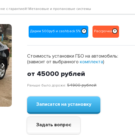
 цене с гарантией! Метановые и пропановые системы
Дарим 500руб и cashback 5%
Рассрочка
?
?
Стоимость установки ГБО на автомобиль:
(зависит от выбранного
комплекта
)
Next
от 45000
рублей
54900
рублей
Раньше было дороже:
Записатся на установку
Задать вопрос