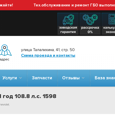
!
Тех.обслуживание и ремонт ГБО выполняем бе
улица Талалихина, 41, стр. 50
Схема проезда и контакты
Услуги
Запчасти
Отзывы
База зн
 год 108.8 л.с. 1598
evrolet.