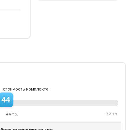
стоимость комплекта:
44
72
т.р.
44
т.р.
биля сэкономит за год