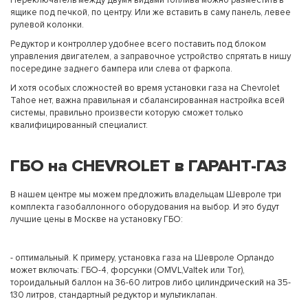
Переключатель между двумя видами топлива можно разместить в
ящике под печкой, по центру. Или же вставить в саму панель, левее
рулевой колонки.
Редуктор и контроллер удобнее всего поставить под блоком
управления двигателем, а заправочное устройство спрятать в нишу
посередине заднего бампера или слева от фаркопа.
И хотя особых сложностей во время установки газа на Chevrolet
Tahoe нет, важна правильная и сбалансированная настройка всей
системы, правильно произвести которую сможет только
квалифицированный специалист.
ГБО на CHEVROLET в ГАРАНТ-ГАЗ
В нашем центре мы можем предложить владельцам Шевроле три
комплекта газобаллонного оборудования на выбор. И это будут
лучшие цены в Москве на установку ГБО:
- оптимальный. К примеру, установка газа на Шевроле Орландо
может включать: ГБО-4, форсунки (ОMVL,Valtek или Tor),
тороидальный баллон на 36-60 литров либо цилиндрический на 35-
130 литров, стандартный редуктор и мультиклапан.