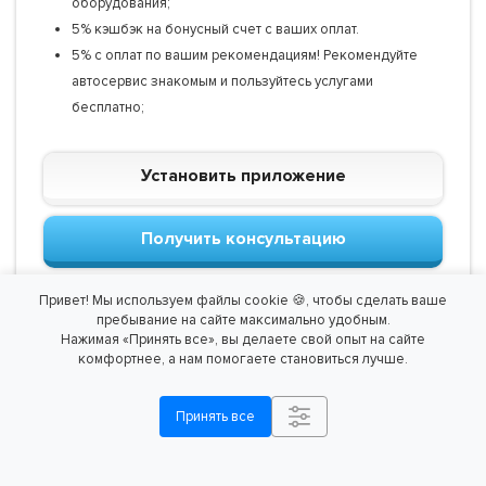
оборудования;
5% кэшбэк на бонусный счет с ваших оплат.
5% с оплат по вашим рекомендациям! Рекомендуйте
автосервис знакомым и пользуйтесь услугами
бесплатно;
Установить приложение
Получить консультацию
Привет! Мы используем файлы cookie 🍪, чтобы сделать ваше
пребывание на сайте максимально удобным.
Нажимая «Принять все», вы делаете свой опыт на сайте
комфортнее, а нам помогаете становиться лучше.
Принять все
Способы оплаты
Калькуляторы
Регистрация
Заказать
экономии
ГБО в ГИБДД
консультацию