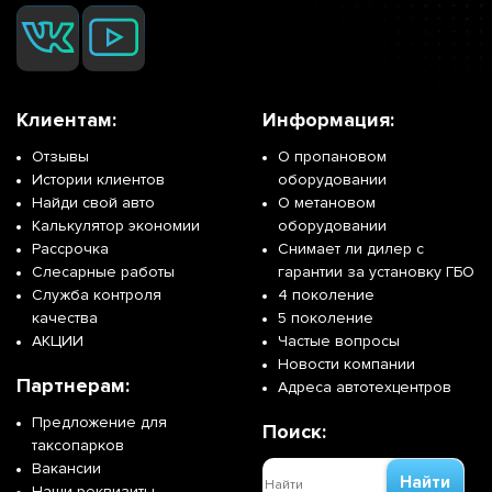
Клиентам:
Информация:
Отзывы
О пропановом
Истории клиентов
оборудовании
Найди свой авто
О метановом
Калькулятор экономии
оборудовании
Рассрочка
Снимает ли дилер с
Слесарные работы
гарантии за установку ГБО
Служба контроля
4 поколение
качества
5 поколение
АКЦИИ
Частые вопросы
Новости компании
Партнерам:
Адреса автотехцентров
Предложение для
Поиск:
таксопарков
Вакансии
Найти
Наши реквизиты