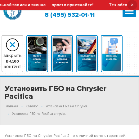
×
записи и звонка — просто приезжайте!
Тех.обслуживание 
Москва (сменить город?)
8 (495) 532-01-11
Установить ГБО на Chrysler
Pacifica
Главная
Каталог
Установка ГБО на Chrysler.
Установка ГБО на Pacifica chrysler.
Установка ГБО на Chrysler Pacifica 2 по отличной цене с гарантией!