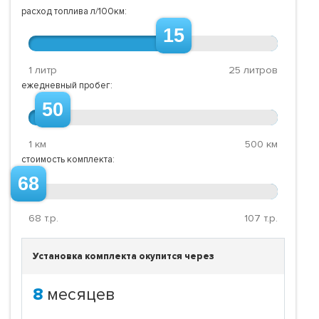
расход топлива л/100км:
15
1 литр
25 литров
ежедневный пробег:
50
1 км
500 км
стоимость комплекта:
68
68
т.р.
107
т.р.
Установка комплекта окупится через
8
месяцев