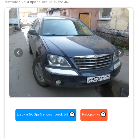
Метановые и пропановые системы
Previous
Next
Дарим 500руб и cashback 5%
Рассрочка
?
?