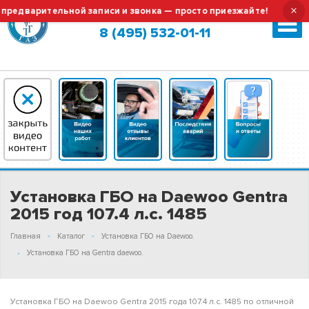
×
варительной записи и звонка — просто приезжайте!
Тех.о
Москва (сменить город?)
8 (495) 532-01-11
Установка ГБО на Daewoo Gentra
2015 год 107.4 л.с. 1485
Главная
Каталог
Установка ГБО на Daewoo.
Установка ГБО на Gentra daewoo.
Установка ГБО на Daewoo Gentra 2015 года 107.4 л.с. 1485 по отличной