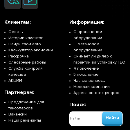
Клиентам:
Информация:
Отзывы
О пропановом
Истории клиентов
оборудовании
Найди свой авто
О метановом
Калькулятор экономии
оборудовании
Рассрочка
Снимает ли дилер с
Слесарные работы
гарантии за установку ГБО
Служба контроля
4 поколение
качества
5 поколение
АКЦИИ
Частые вопросы
Новости компании
Партнерам:
Адреса автотехцентров
Предложение для
Поиск:
таксопарков
Вакансии
Найти
Наши реквизиты